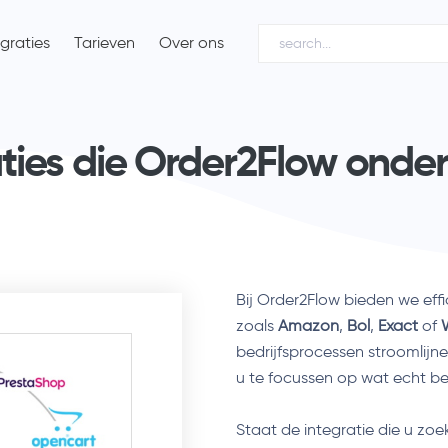
egraties
Tarieven
Over ons
aties die Order2Flow onde
Bij Order2Flow bieden we eff
zoals
Amazon
,
Bol
,
Exact
of
bedrijfsprocessen stroomlijn
u te focussen op wat echt bel
Staat de integratie die u zoe