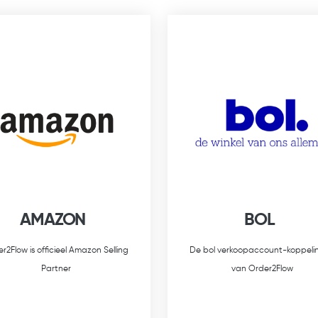
AMAZON
BOL
r2Flow is officieel Amazon Selling
De bol verkoopaccount-koppeli
Partner
van Order2Flow