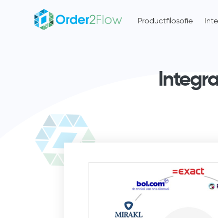
Productfilosofie
Int
Integr