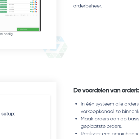
orderbeheer.
en nodig
De voordelen van order
In één systeem alle order
verkoopkanaal ze binnen
 setup:
Maak orders aan op basis v
geplaatste orders.
Realiseer een omnichannel