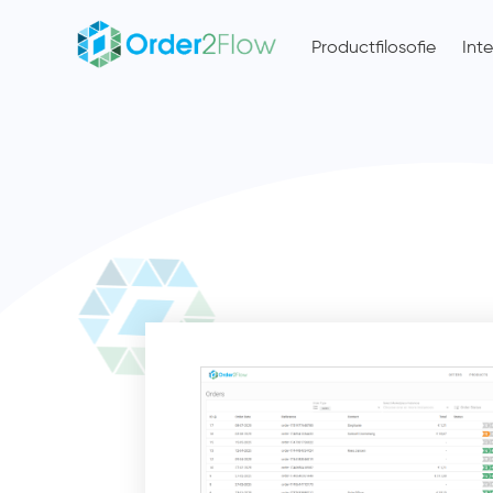
Productfilosofie
Int