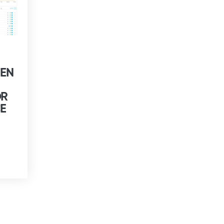
EEN
OR
E