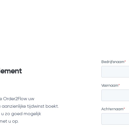
ndement
oe Order2Flow uw
anzienlijke tijdwinst boekt.
e u zo goed mogelijk
met u op.