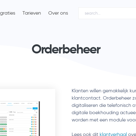
egraties
Tarieven
Over ons
Orderbeheer
Klanten willen gemakkelijk ku
klantcontact. Orderbeheer zo
digitaliseren die telefonisch 
digitale boekhouding actuee
worden met een module voor
Lees ook dit
klantverhaal
ove