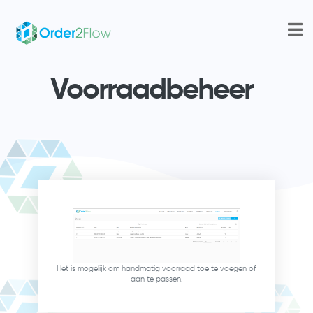
Voorraadbeheer
Het is mogelijk om handmatig voorraad toe te voegen of
aan te passen.