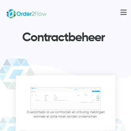
Contractbeheer
Overzichtelijk al uw contracten en ontvang meldingen
wanneer er actie moet worden ondernomen.