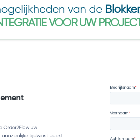
mogelijkheden van de
Blokke
NTEGRATIE VOOR UW PROJEC
ndement
oe Order2Flow uw
anzienlijke tijdwinst boekt.