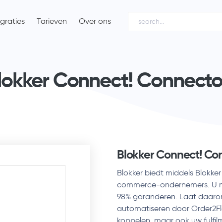
egraties
Tarieven
Over ons
lokker Connect! Connecto
Blokker Connect! Co
Blokker biedt middels Blokke
commerce-ondernemers. U mo
98% garanderen. Laat daaro
automatiseren door Order2Fl
koppelen, maar ook uw fulfil