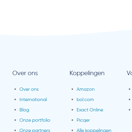
Over ons
Koppelingen
V
Over ons
Amazon
International
bol.com
Blog
Exact Online
Onze portfolio
Picqer
Onze partners
Alle koppelingen