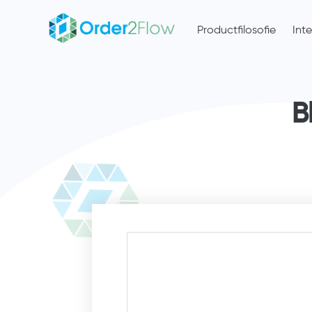
Productfilosofie
Int
B