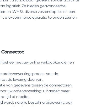
 kunt u schaalbaar groeien, zonder u druk te
van logistiek. Ze bieden geavanceerde
men (WMS), diverse verzendopties en een
om uw e-commerce operatie te ondersteunen.
 Connector:
jnbeheer met uw online verkoopkanalen en
e orderverwerkingsproces: van de
 tot de levering daarvan.
tie van gegevens tussen de connectoren.
voor uw orderverwerking: u handelt meer
ra tijd of moeite.
d wordt na elke bestelling bijgewerkt, ook