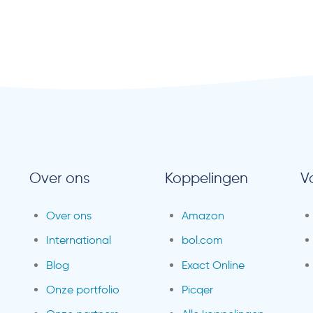
Over ons
Koppelingen
V
Over ons
Amazon
International
bol.com
Blog
Exact Online
Onze portfolio
Picqer