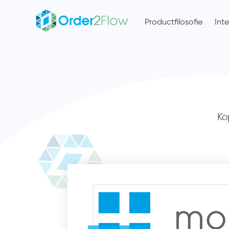
Productfilosofie
Int
Ko